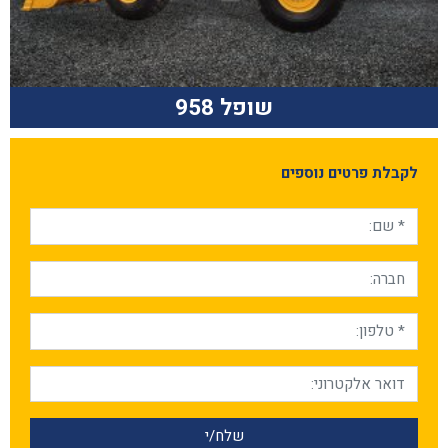
שופל 958
לקבלת פרטים נוספים
* שם :
חברה :
* טלפון :
דואר אלקטרוני :
שלח/י